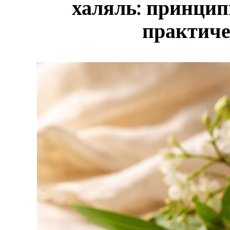
халяль: принцип
практич