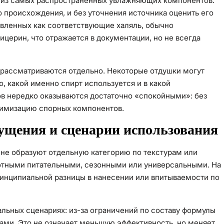
 из самых распространённых увлажняющих компонентов.
о происхождения, и без уточнения источника оценить его
явленных как соответствующие халяль, обычно
ицерин, что отражается в документации, но не всегда
рассматриваются отдельно. Некоторые отдушки могут
, какой именно спирт используется и в какой
ов нередко оказываются достаточно «спокойными»: без
инимизацию спорных компонентов.
ущения и сценарии использования
 не образуют отдельную категорию по текстурам или
отными питательными, сезонными или универсальными. На
ринципиальной разницы в нанесении или впитываемости по
альных сценариях: из-за ограничений по составу формулы
ми. Это не означает меньшую эффективность, но меняет